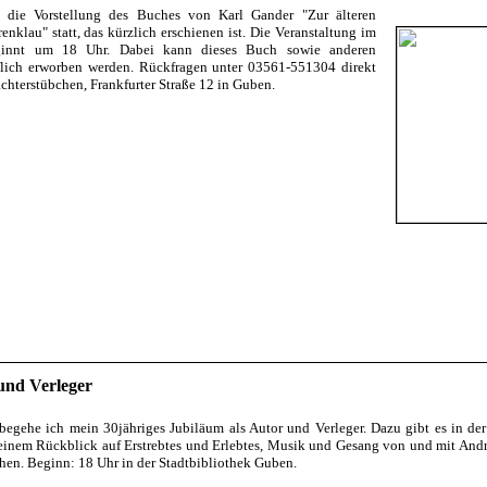
die Vorstellung des Buches von Karl Gander "Zur älteren
nklau" statt, das kürzlich erschienen ist. Die Veranstaltung im
ginnt um 18 Uhr. Dabei kann dieses Buch sowie anderen
flich erworben werden. Rückfragen unter 03561-551304 direkt
chterstübchen, Frankfurter Straße 12 in Guben.
 und Verleger
egehe ich mein 30jähriges Jubiläum als Autor und Verleger. Dazu gibt es in der
einem Rückblick auf Erstrebtes und Erlebtes, Musik und Gesang von und mit Andr
hen. Beginn: 18 Uhr in der Stadtbibliothek Guben.