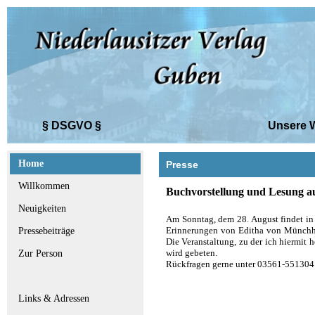
§ DSGVO §
Unsere Web
Home
Presse
Willkommen
Buchvorstellung und Lesung au
Neuigkeiten
Am Sonntag, dem 28. August findet in
Erinnerungen von Editha von Münchhau
Pressebeiträge
Die Veranstaltung, zu der ich hiermit h
wird gebeten.
Zur Person
Rückfragen gerne unter 03561-551304
Links & Adressen