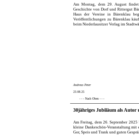
Am Montag, dem 29. August findet 
Geschichte von Dorf und Rittergut Bäre
Haus der Vereine in Bärenklau be
Veröffentlichungen zu Bärenklau käu
beim Niederlausitzer Verlag im Stadtwä
Andreas Peter
23.08.25
- - - Nach Oben - - -
30jähriges Jubiläum als Autor
Am Freitag, dem 26. September 2025 b
kleine Dankeschön-Veranstaltung mit 
Gor, Speis und Trank und guten Gesprä