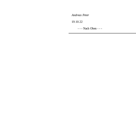
Andreas Peter
19.10.22
- - - Nach Oben - - -