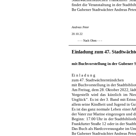
findet die Veranstaltung in der Stadtbib
Ihr Gubener Stadtwächter Andreas Pete
Andreas Peter
20.10.22
- - - Nach Oben - - -
Einladung zum 47. Stadtwächt
mit Buchvorstellung in der Gubener S
Ei n l a d u n g
zum 47. Stadtwächterstündchen
mit Buchvorstellung in der Stadtbibli
Am Freitag, dem 28. Oktober 2022, läd
Vorgestellt wird das kürzlich im Ni
Unglück“. Es ist der 3. Band mit Erinne
allem seine Kindheit und Jugend in G
Es ist das ganz normale Leben einer Arb
der Vater zur Marine eingezogen und d
Beginn: 17.00 Uhr in der Stadtbiblio
Frankfurter Straße 12 oder in der Stadt
Das Buch als Hardcoverausgabe im Umf
Ihr Gubener Stadtwächter Andreas Pete